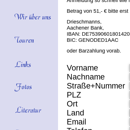
Anmeldung so schnell wie mö
Betrag von 51,- € bitte er
Drieschmanns,
Aachener Bank,
IBAN: DE75390601801420
BIC: GENODED1AAC
oder Barzahlung vorab.
Vorname
Nachname
Straße+Nummer
PLZ
Ort
Land
Email